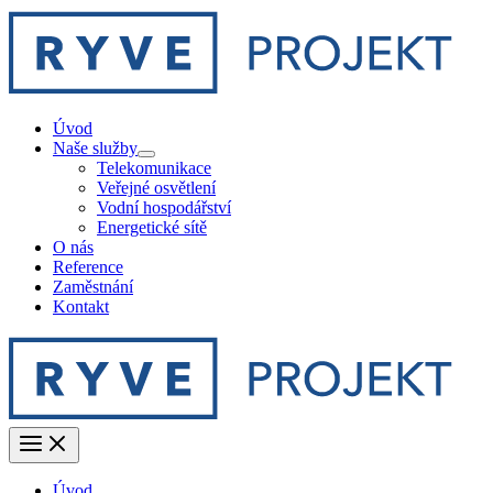
Skip
to
content
Úvod
Naše služby
Telekomunikace
Veřejné osvětlení
Vodní hospodářství
Energetické sítě
O nás
Reference
Zaměstnání
Kontakt
Úvod