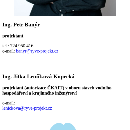
Ing. Petr Banýr
projektant
tel.: 724 950 416
e-mail:
banyr@ryve-projekt.cz
Ing. Jitka Leníčková Kopecká
projektant (autorizace ČKAIT) v oboru staveb vodního
hospodářství a krajinného inženýrství
e-mail:
lenickova@ryve-projekt.cz