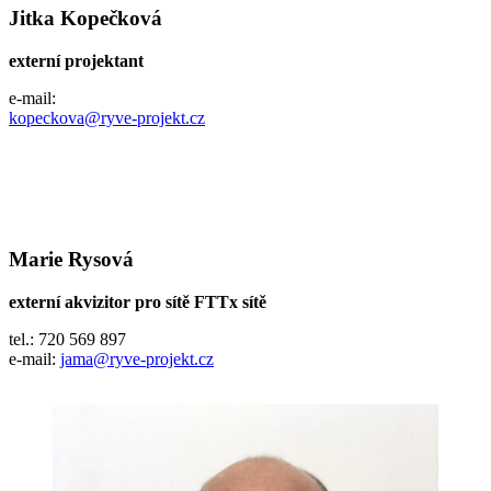
Jitka Kopečková
externí projektant
e-mail:
kopeckova@ryve-projekt.cz
Marie Rysová
externí akvizitor pro sítě FTTx sítě
tel.: 720 569 897
e-mail:
jama@ryve-projekt.cz