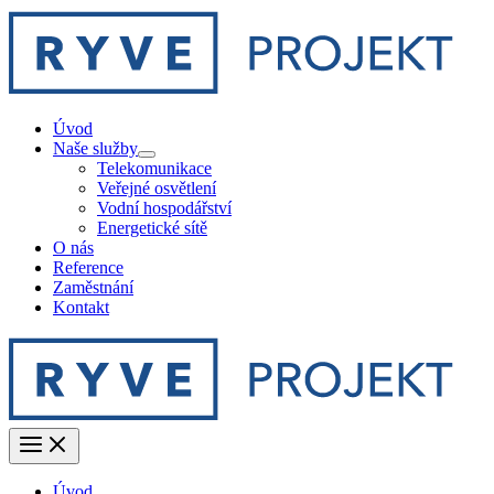
Skip
to
content
Úvod
Naše služby
Telekomunikace
Veřejné osvětlení
Vodní hospodářství
Energetické sítě
O nás
Reference
Zaměstnání
Kontakt
Úvod