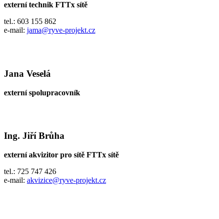
externí technik FTTx sítě
tel.: 603 155 862
e-mail:
jama@ryve-projekt.cz
Jana Veselá
externí spolupracovník
Ing. Jiří Brůha
externí akvizitor pro sítě FTTx sítě
tel.: 725 747 426
e-mail:
akvizice@ryve-projekt.cz